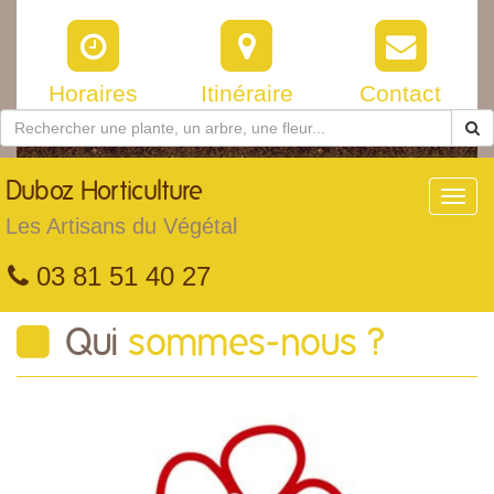
Horaires
Itinéraire
Contact
Duboz
Horticulture
Toggl
navig
Les Artisans du Végétal
03 81 51 40 27
Qui
sommes-nous ?