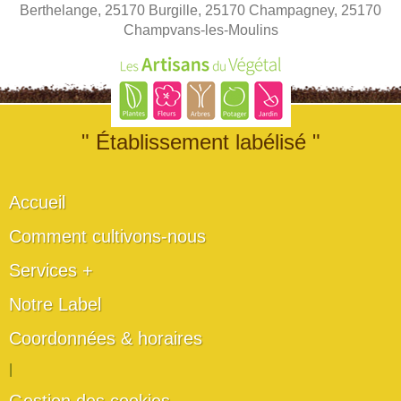
Berthelange, 25170 Burgille, 25170 Champagney, 25170
Champvans-les-Moulins
" Établissement labélisé "
Accueil
Comment cultivons-nous
Services +
Notre Label
Coordonnées & horaires
|
Gestion des cookies