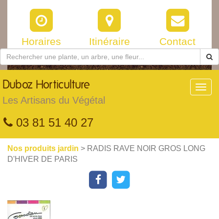
Horaires
Itinéraire
Contact
Duboz
Horticulture
Toggl
navig
Les Artisans du Végétal
03 81 51 40 27
Nos produits jardin
> RADIS RAVE NOIR GROS LONG
D'HIVER DE PARIS