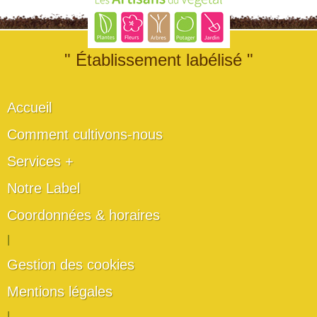
" Établissement labélisé "
Accueil
Comment cultivons-nous
Services +
Notre Label
Coordonnées & horaires
|
Gestion des cookies
Mentions légales
|