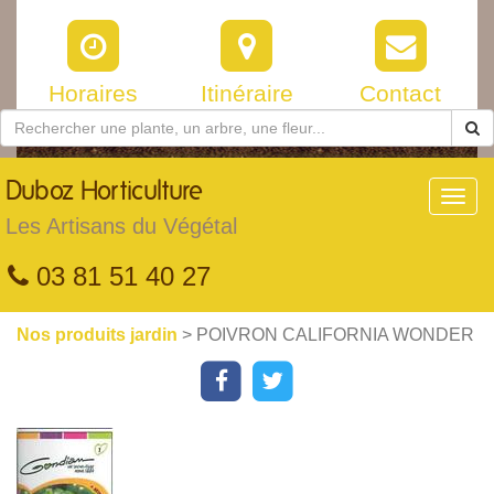
Horaires
Itinéraire
Contact
Duboz
Horticulture
Toggl
navig
Les Artisans du Végétal
03 81 51 40 27
Nos produits jardin
> POIVRON CALIFORNIA WONDER