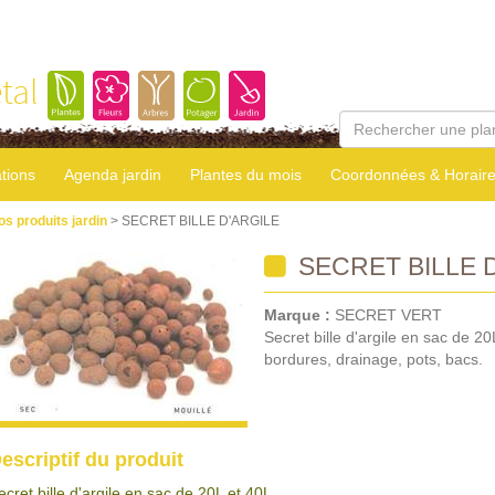
tal
tions
Agenda jardin
Plantes du mois
Coordonnées & Horair
os produits jardin
> SECRET BILLE D'ARGILE
SECRET BILLE 
Marque :
SECRET VERT
Secret bille d'argile en sac de 20
bordures, drainage, pots, bacs.
escriptif du produit
ecret bille d'argile en sac de 20L et 40L.