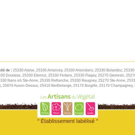
ité de :
25330 Alaise, 25330 Amancey, 25330 Amondans, 25330 Bolandoz, 25330 
5330 Doulaize, 25330 Eternoz, 25330 Fertans, 25330 Flagey, 25270 Gevresin, 252
30 Nans s/s Ste-Anne, 25330 Refranche, 25330 Reugney, 25270 Ste-Anne, 2533
, 25870 Auxon-Dessus, 25410 Berthelange, 25170 Burgille, 25170 Champagney,
" Établissement labélisé "