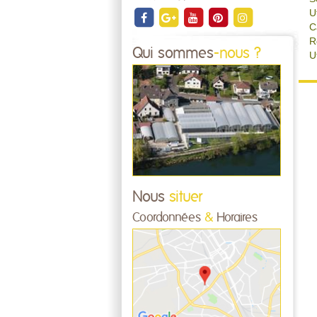
U
C
R
Qui sommes
-nous ?
U
Nous
situer
Coordonnées
&
Horaires