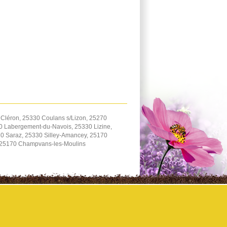
Cléron, 25330 Coulans s/Lizon, 25270
70 Labergement-du-Navois, 25330 Lizine,
0 Saraz, 25330 Silley-Amancey, 25170
 25170 Champvans-les-Moulins