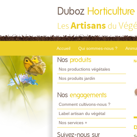
Duboz
Horticulture
Artisans
Végé
Les
du
Accueil
Qui sommes-nous ?
Anima
Nos
produits
N
Nos productions végétales
Nos produits jardin
Nos
engagements
Comment cultivons-nous ?
Label artisan du végétal
Nos services +
D
Suivez-nous sur
S