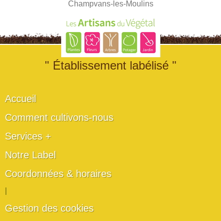
Champvans-les-Moulins
" Établissement labélisé "
Accueil
Comment cultivons-nous
Services +
Notre Label
Coordonnées & horaires
|
Gestion des cookies