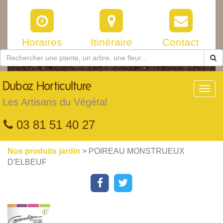
Horaires
Itinéraire
Contact
Duboz
Horticulture
Toggl
navig
Les Artisans du Végétal
03 81 51 40 27
Nos produits jardin
> POIREAU MONSTRUEUX
D'ELBEUF