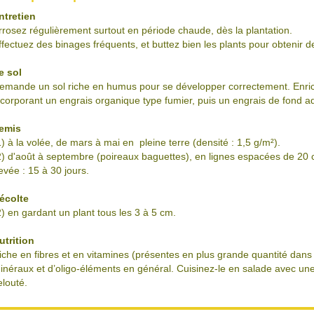
ntretien
rrosez régulièrement surtout en période chaude, dès la plantation.
ffectuez des binages fréquents, et buttez bien les plants pour obtenir d
e sol
emande un sol riche en humus pour se développer correctement. Enric
ncorporant un engrais organique type fumier, puis un engrais de fond a
emis
1) à la volée, de mars à mai en pleine terre (densité : 1,5 g/m²).
2) d'août à septembre (poireaux baguettes), en lignes espacées de 20 
evée : 15 à 30 jours.
écolte
2) en gardant un plant tous les 3 à 5 cm.
utrition
iche en fibres et en vitamines (présentes en plus grande quantité dans 
inéraux et d’oligo-éléments en général. Cuisinez-le en salade avec une 
elouté.