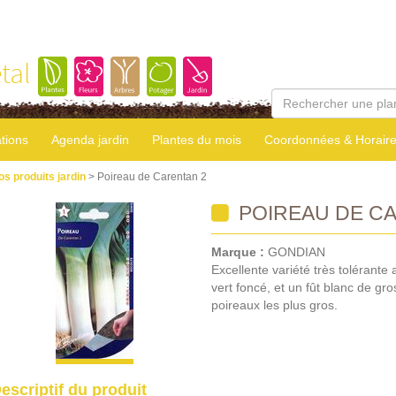
tal
tions
Agenda jardin
Plantes du mois
Coordonnées & Horair
os produits jardin
> Poireau de Carentan 2
POIREAU DE CA
Marque :
GONDIAN
Excellente variété très tolérante 
vert foncé, et un fût blanc de gr
poireaux les plus gros.
escriptif du produit