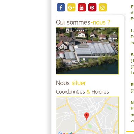
E
A
E
Qui sommes
-nous ?
L
D
i
S
(
(
L
Nous
situer
R
(
Coordonnées
&
Horaires
N
R
m
v