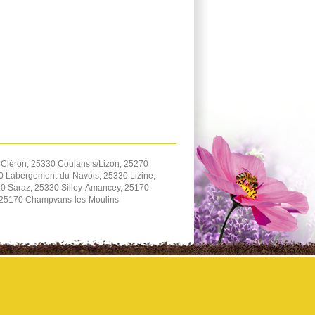
Cléron, 25330 Coulans s/Lizon, 25270
70 Labergement-du-Navois, 25330 Lizine,
0 Saraz, 25330 Silley-Amancey, 25170
 25170 Champvans-les-Moulins