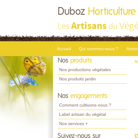
Duboz
Horticulture
Artisans
Végé
Les
du
Accueil
Qui sommes-nous ?
Anima
Nos
produits
N
Nos productions végétales
Nos produits jardin
Nos
engagements
Comment cultivons-nous ?
Label artisan du végétal
Nos services +
Suivez-nous sur
D