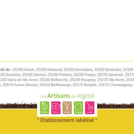
ité de :
25330 Alaise, 25330 Amancey, 25330 Amondans, 25330 Bolandoz, 25330 
5330 Doulaize, 25330 Eternoz, 25330 Fertans, 25330 Flagey, 25270 Gevresin, 252
30 Nans s/s Ste-Anne, 25330 Refranche, 25330 Reugney, 25270 Ste-Anne, 2533
, 25870 Auxon-Dessus, 25410 Berthelange, 25170 Burgille, 25170 Champagney,
" Établissement labélisé "