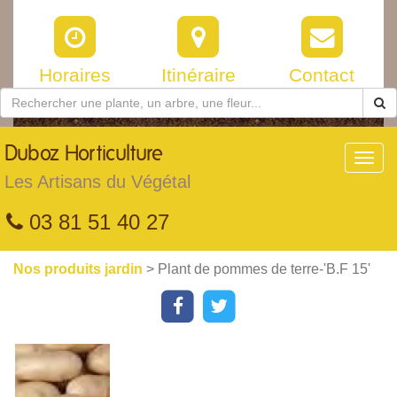
Horaires
Itinéraire
Contact
Duboz
Horticulture
Toggl
navig
Les Artisans du Végétal
03 81 51 40 27
Nos produits jardin
> Plant de pommes de terre-'B.F 15'