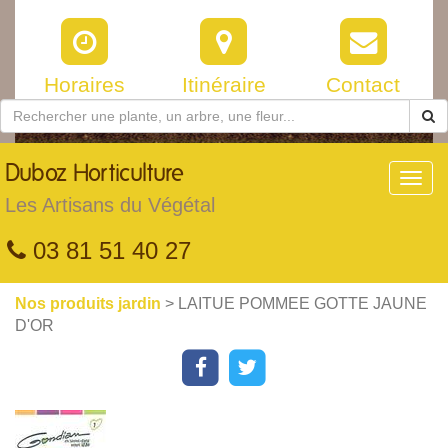
Horaires
Itinéraire
Contact
Duboz
Horticulture
Toggl
navig
Les Artisans du Végétal
03 81 51 40 27
Nos produits jardin
> LAITUE POMMEE GOTTE JAUNE
D'OR