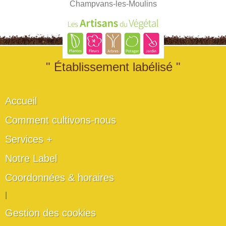
Champvans-les-Moulins
" Établissement labélisé "
Accueil
Comment cultivons-nous
Services +
Notre Label
Coordonnées & horaires
|
Gestion des cookies