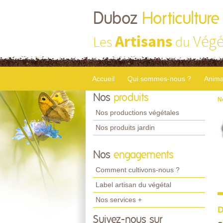
Duboz
Horticulture
Artisans
Végé
Les
du
Accueil
Qui sommes-nous ?
Anima
Nos
produits
N
Nos productions végétales
Nos produits jardin
Nos
engagements
Comment cultivons-nous ?
Label artisan du végétal
Nos services +
D
Suivez-nous sur