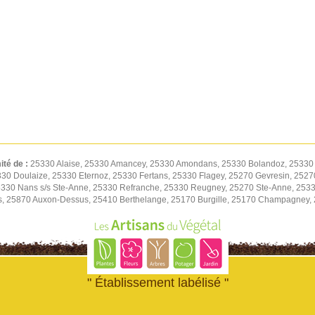
ité de :
25330 Alaise, 25330 Amancey, 25330 Amondans, 25330 Bolandoz, 25330 
5330 Doulaize, 25330 Eternoz, 25330 Fertans, 25330 Flagey, 25270 Gevresin, 252
30 Nans s/s Ste-Anne, 25330 Refranche, 25330 Reugney, 25270 Ste-Anne, 2533
, 25870 Auxon-Dessus, 25410 Berthelange, 25170 Burgille, 25170 Champagney,
" Établissement labélisé "