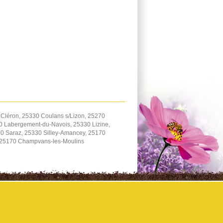
Cléron, 25330 Coulans s/Lizon, 25270
70 Labergement-du-Navois, 25330 Lizine,
0 Saraz, 25330 Silley-Amancey, 25170
 25170 Champvans-les-Moulins