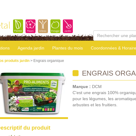
tal
tions
Agenda jardin
Plantes du mois
Coordonnées & Horair
os produits jardin
> Engrais organique
ENGRAIS ORGA
Marque :
DCM
C'est une engrais 100% organique,
pour les légumes, les aromatiques,
arbustes et les fruitiers.
escriptif du produit