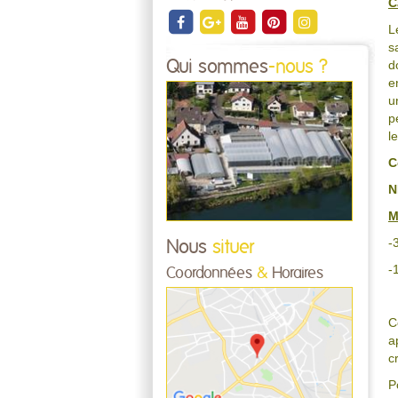
C
L
s
Qui sommes
-nous ?
d
e
u
p
l
C
N
M
-
Nous
situer
-
Coordonnées
&
Horaires
C
a
c
P