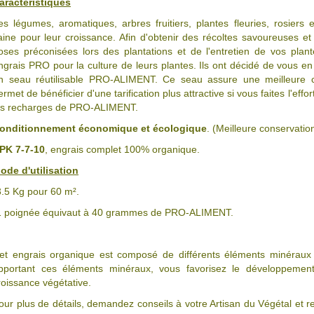
aractéristiques
es légumes, aromatiques, arbres fruitiers, plantes fleuries, rosiers 
aine pour leur croissance. Afin d'obtenir des récoltes savoureuses et
oses préconisées lors des plantations et de l'entretien de vos plante
ngrais PRO pour la culture de leurs plantes. Ils ont décidé de vous en 
n seau réutilisable PRO-ALIMENT. Ce seau assure une meilleure
ermet de bénéficier d'une tarification plus attractive si vous faites l'ef
es recharges de PRO-ALIMENT.
onditionnement économique et écologique
. (Meilleure conservation
PK 7-7-10
, engrais complet 100% organique.
ode d'utilisation
3.5 Kg pour 60 m².
1 poignée équivaut à 40 grammes de PRO-ALIMENT.
et engrais organique est composé de différents éléments minéraux 
pportant ces éléments minéraux, vous favorisez le développemen
roissance végétative.
our plus de détails, demandez conseils à votre Artisan du Végétal et r