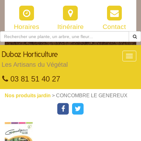
Horaires
Itinéraire
Contact
Duboz
Horticulture
Toggl
navig
Les Artisans du Végétal
03 81 51 40 27
Nos produits jardin
> CONCOMBRE LE GENEREUX