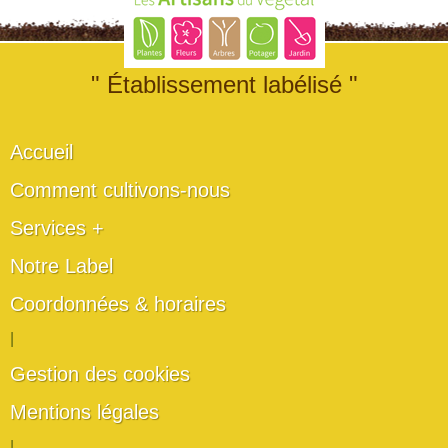
" Établissement labélisé "
Accueil
Comment cultivons-nous
Services +
Notre Label
Coordonnées & horaires
|
Gestion des cookies
Mentions légales
|