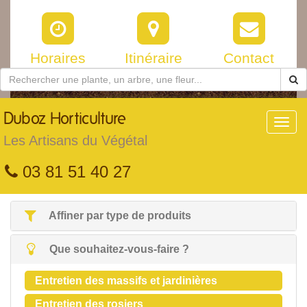
Horaires
Itinéraire
Contact
Duboz
Horticulture
Toggl
navig
Les Artisans du Végétal
03 81 51 40 27
Affiner par type de produits
Que souhaitez-vous-faire ?
Entretien des massifs et jardinières
Entretien des rosiers