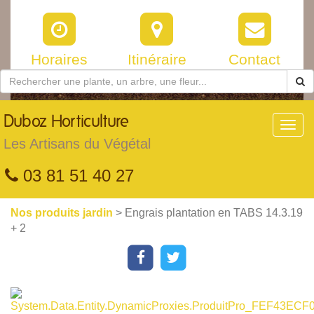
Horaires
Itinéraire
Contact
Duboz
Horticulture
Toggl
navig
Les Artisans du Végétal
03 81 51 40 27
Nos produits jardin
> Engrais plantation en TABS 14.3.19
+ 2