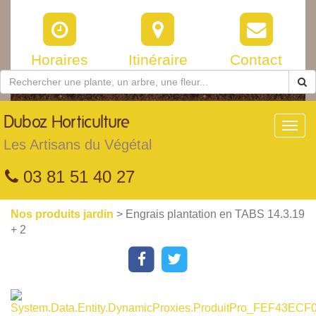
Horaires
Itinéraire
Contact
Duboz
Horticulture
Toggl
navig
Les Artisans du Végétal
03 81 51 40 27
Nos produits jardin
> Engrais plantation en TABS 14.3.19
+ 2