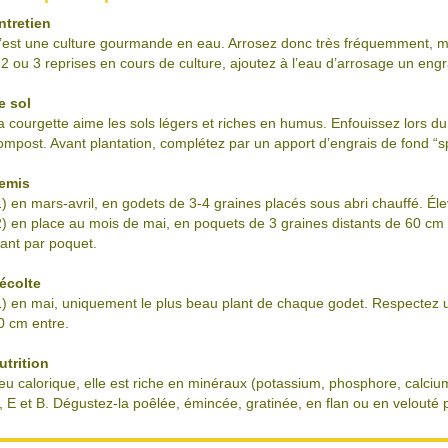
ntretien
’est une culture gourmande en eau. Arrosez donc très fréquemment, ma
 2 ou 3 reprises en cours de culture, ajoutez à l’eau d’arrosage un engr
e sol
a courgette aime les sols légers et riches en humus. Enfouissez lors
ompost. Avant plantation, complétez par un apport d’engrais de fond “s
emis
1) en mars-avril, en godets de 3-4 graines placés sous abri chauffé. Éle
2) en place au mois de mai, en poquets de 3 graines distants de 60 cm
lant par poquet.
écolte
1) en mai, uniquement le plus beau plant de chaque godet. Respectez u
0 cm entre.
utrition
eu calorique, elle est riche en minéraux (potassium, phosphore, calciu
, E et B. Dégustez-la poêlée, émincée, gratinée, en flan ou en velout