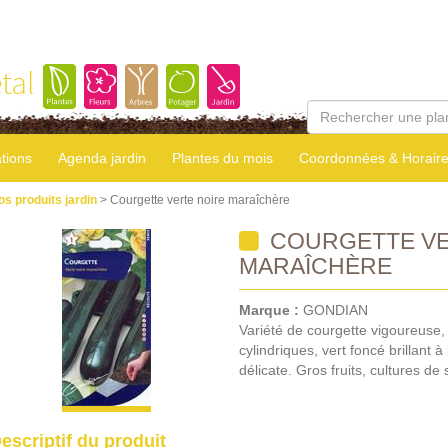
tal
tions
Agenda jardin
Plantes du mois
Coordonnées & Horair
os produits jardin
> Courgette verte noire maraîchère
COURGETTE VE
MARAÎCHÈRE
Marque :
GONDIAN
Variété de courgette vigoureuse, 
cylindriques, vert foncé brillant à
délicate. Gros fruits, cultures de 
escriptif du produit