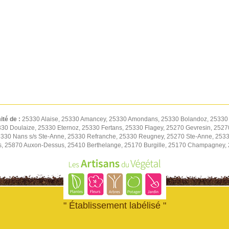
ité de :
25330 Alaise, 25330 Amancey, 25330 Amondans, 25330 Bolandoz, 25330 
5330 Doulaize, 25330 Eternoz, 25330 Fertans, 25330 Flagey, 25270 Gevresin, 252
30 Nans s/s Ste-Anne, 25330 Refranche, 25330 Reugney, 25270 Ste-Anne, 2533
, 25870 Auxon-Dessus, 25410 Berthelange, 25170 Burgille, 25170 Champagney,
" Établissement labélisé "