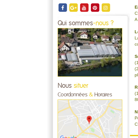
E
C
A
Qui sommes
-nous ?
L
L
c
S
(
(
p
Nous
situer
R
(
Coordonnées
&
Horaires
8
N
P
C