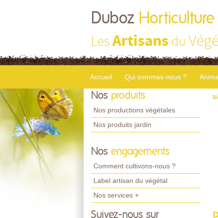
Duboz
Horticulture
Artisans
Végé
Les
du
Accueil
Qui sommes-nous ?
Anima
Nos
produits
N
Nos productions végétales
Nos produits jardin
Nos
engagements
Comment cultivons-nous ?
Label artisan du végétal
Nos services +
Suivez-nous sur
D