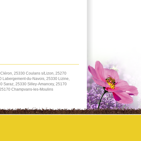
Cléron, 25330 Coulans s/Lizon, 25270
70 Labergement-du-Navois, 25330 Lizine,
0 Saraz, 25330 Silley-Amancey, 25170
 25170 Champvans-les-Moulins