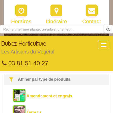
Horaires
Itinéraire
Contact
Duboz
Horticulture
Toggl
navig
Les Artisans du Végétal
03 81 51 40 27
Affiner par type de produits
Amendement et engrais
Terreau