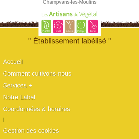
Champvans-les-Moulins
" Établissement labélisé "
Accueil
Comment cultivons-nous
Services +
Notre Label
Coordonnées & horaires
|
Gestion des cookies