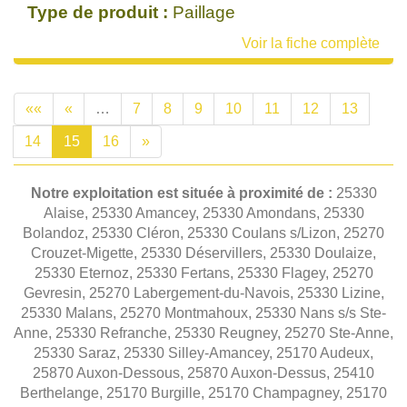
Type de produit :
Paillage
Voir la fiche complète
««
«
…
7
8
9
10
11
12
13
14
15
16
»
Notre exploitation est située à proximité de :
25330
Alaise, 25330 Amancey, 25330 Amondans, 25330
Bolandoz, 25330 Cléron, 25330 Coulans s/Lizon, 25270
Crouzet-Migette, 25330 Déservillers, 25330 Doulaize,
25330 Eternoz, 25330 Fertans, 25330 Flagey, 25270
Gevresin, 25270 Labergement-du-Navois, 25330 Lizine,
25330 Malans, 25270 Montmahoux, 25330 Nans s/s Ste-
Anne, 25330 Refranche, 25330 Reugney, 25270 Ste-Anne,
25330 Saraz, 25330 Silley-Amancey, 25170 Audeux,
25870 Auxon-Dessous, 25870 Auxon-Dessus, 25410
Berthelange, 25170 Burgille, 25170 Champagney, 25170