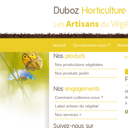
Duboz
Horticulture
Artisans
Végé
Les
du
Accueil
Qui sommes-nous ?
Anima
Nos
produits
C
Nos productions végétales
Nos produits jardin
Nos
engagements
M
d
Comment cultivons-nous ?
à
Label artisan du végétal
O
Nos services +
Suivez-nous sur