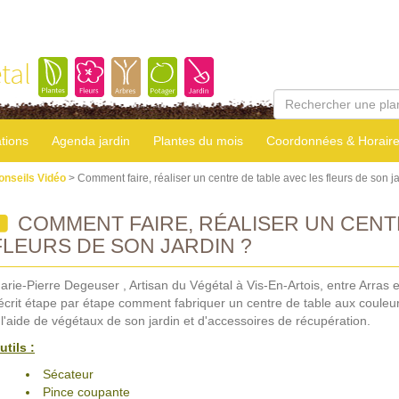
tal
tions
Agenda jardin
Plantes du mois
Coordonnées & Horair
onseils Vidéo
> Comment faire, réaliser un centre de table avec les fleurs de son j
COMMENT FAIRE, RÉALISER UN CENTR
FLEURS DE SON JARDIN ?
arie-Pierre Degeuser , Artisan du Végétal à Vis-En-Artois, entre Arras
écrit étape par étape comment fabriquer un centre de table aux couleur
 l'aide de végétaux de son jardin et d'accessoires de récupération.
utils :
Sécateur
Pince coupante