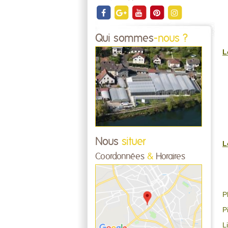
Qui sommes
-nous ?
L
Nous
situer
L
Coordonnées
&
Horaires
P
P
L