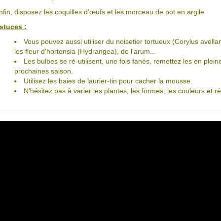
nfin, disposez les coquilles d’œufs et les morceau de pot en argile
stuces :
Vous pouvez aussi utiliser du noisetier tortueux (Corylus avella
les fleur d'hortensia (Hydrangea), de l'arum...
Les bulbes se ré-utilisent, une fois fanés, remettez les en pleines
prochaines saison.
Utilisez les baies de laurier-tin pour cacher la mousse.
N'hésitez pas à varier les plantes, les formes, les couleurs et