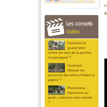
E
A
Les conseils
Vidéo
Comment et
quand lutter
contre les vers de la pomme
(carpocapse) ?
Comment
éliminer les
pucerons des arbres fruitiers à
pépins ?
Phéromone,
Kairomone au
jardin, comment cela marche
?